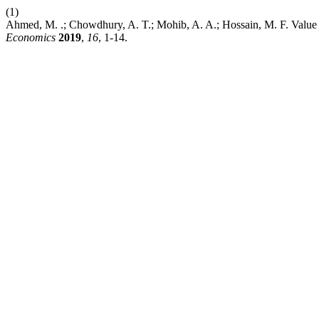
(1)
Ahmed, M. .; Chowdhury, A. T.; Mohib, A. A.; Hossain, M. F. Valu
Economics
2019
,
16
, 1-14.